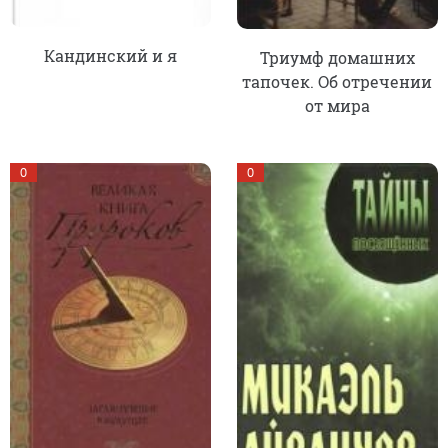
Кандинский и я
Триумф домашних
тапочек. Об отречении
от мира
0
0