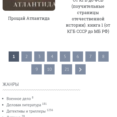
(поучительные
страницы
Прощай Атлантида
отечественной
истории). книга 1 (от
КГБ СССР до МБ РФ)
1
2
3
4
5
6
7
8
9
10
...
21
ЖАНРЫ
8
Военное дело
181
Деловая литература
1256
Детективы и триллеры
78