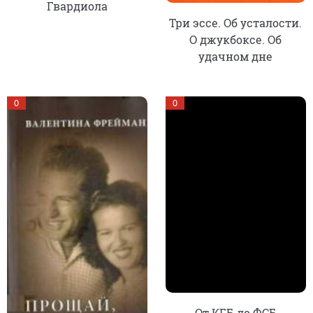
Гвардиола
Три эссе. Об усталости.
О джукбоксе. Об
удачном дне
0
0
От КГБ до ФСБ