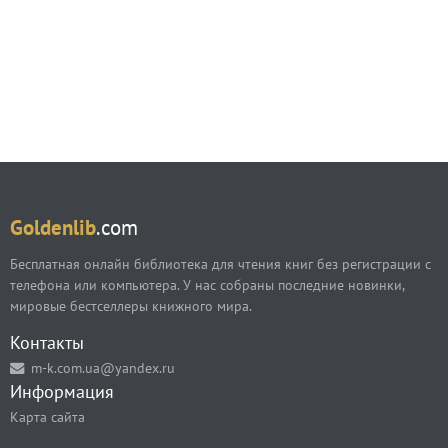
Goldenlib
.com
Бесплатная онлайн библиотека для чтения книг без регистрации с
телефона или компьютера. У нас собраны последние новинки,
мировые бестселлеры книжного мира.
Контакты
m-k.com.ua@yandex.ru
Информация
Карта сайта