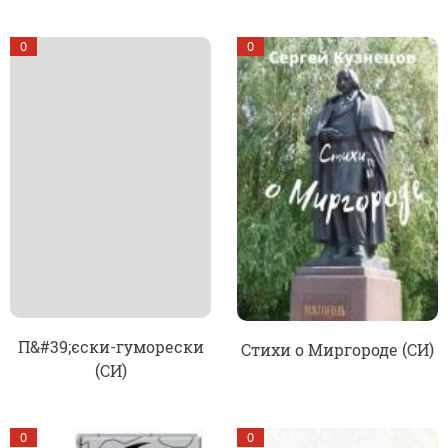
0
0
П&#39;єски-гуморески
Стихи о Миргороде (СИ)
(СИ)
0
0