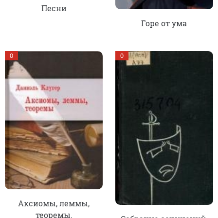
Песни
Горе от ума
0
0
Аксиомы, леммы,
теоремы.