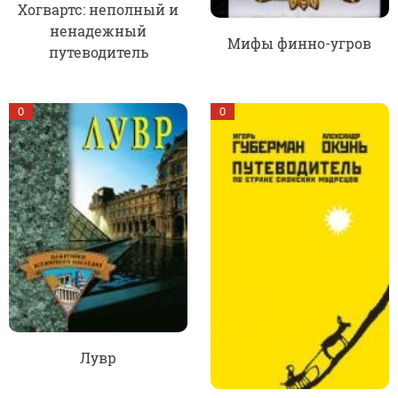
Хогвартс: неполный и
ненадежный
Мифы финно-угров
путеводитель
0
0
Лувр