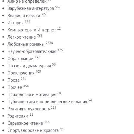
Жанр не определен
562
Зарубежная литература
327
Знания и навыки
243
История
12
Компьютеры и Интернет
766
Легкое чтение
7868
Любовные романы
175
Научно-образовательная
237
Образование
50
Поэзия и драматургия
405
Приключения
921
Проза
456
Прочее
68
Психология и мотивация
54
Публицистика и периодические издания
125
Религия и духовность
11
Родителям
114
Серьезное чтение
36
Спорт, здоровье и красота