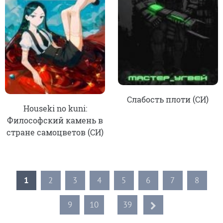
Слабость плоти (СИ)
Houseki no kuni:
Философский камень в
стране самоцветов (СИ)
1
2
3
4
5
6
7
8
9
10
...
39