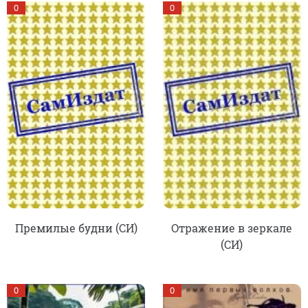
0
0
Премилые будни (СИ)
Отражение в зеркале
(СИ)
0
0