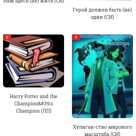
Нам здесь (не) жить (СИ)
Герой должен быть (не)
один (СИ)
0
0
Harry Potter and the
Champion&#39;s
Champion (ЛП)
Хулиган-ство мирового
масштаба (СИ)