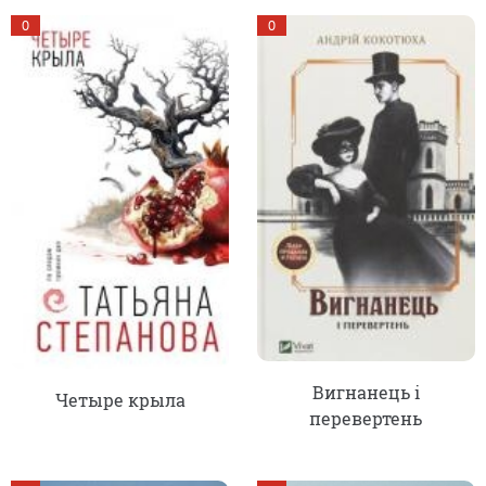
0
0
Вигнанець і
Четыре крыла
перевертень