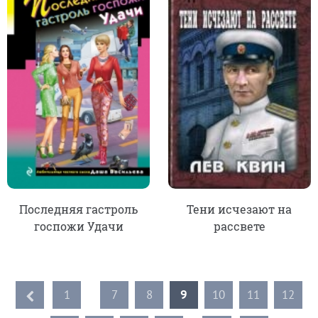
Последняя гастроль
Тени исчезают на
госпожи Удачи
рассвете
1
...
7
8
9
10
11
12