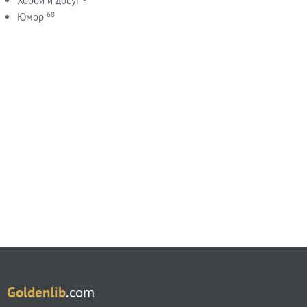
Хобби и досуг
68
Юмор
Goldenlib
.com