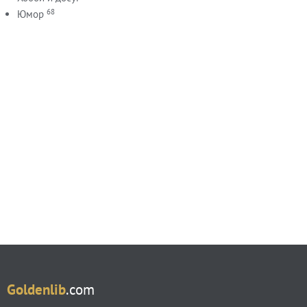
68
Юмор
Goldenlib
.com