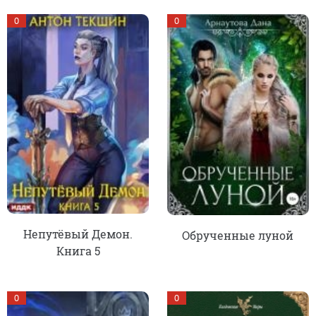
0
0
Непутёвый Демон.
Обрученные луной
Книга 5
0
0