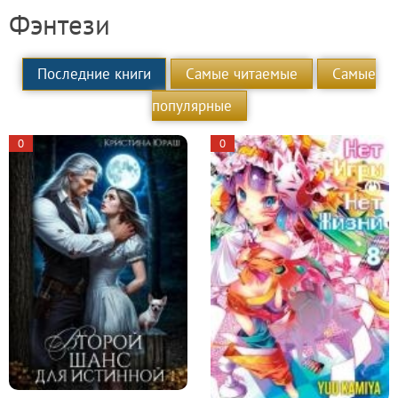
Фэнтези
Последние книги
Самые читаемые
Самые
популярные
0
0