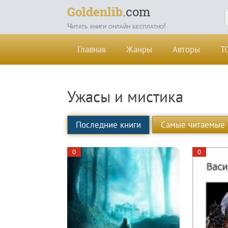
Goldenlib
.com
Читать книги онлайн бесплатно!
Главная
Жанры
Авторы
Т
Ужасы и мистика
Последние книги
Самые читаемые
0
0