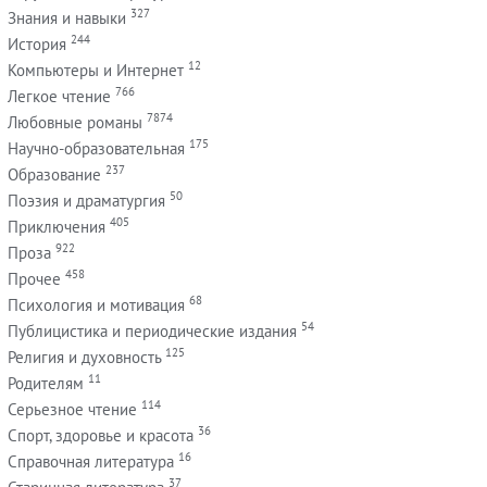
327
Знания и навыки
244
История
12
Компьютеры и Интернет
766
Легкое чтение
7874
Любовные романы
175
Научно-образовательная
237
Образование
50
Поэзия и драматургия
405
Приключения
922
Проза
458
Прочее
68
Психология и мотивация
54
Публицистика и периодические издания
125
Религия и духовность
11
Родителям
114
Серьезное чтение
36
Спорт, здоровье и красота
16
Справочная литература
37