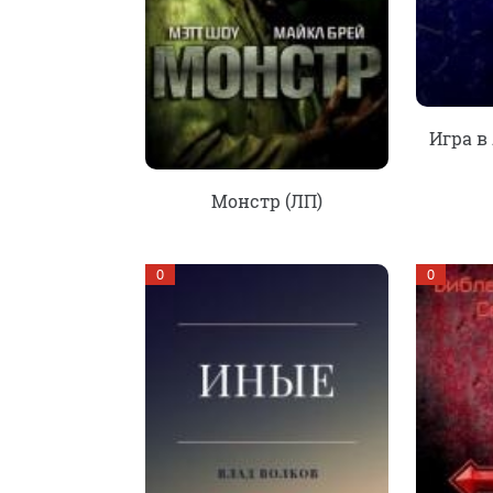
Игра в 
Монстр (ЛП)
0
0