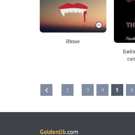
Иные
Библ
са
1
...
3
4
5
6
Goldenlib
.com