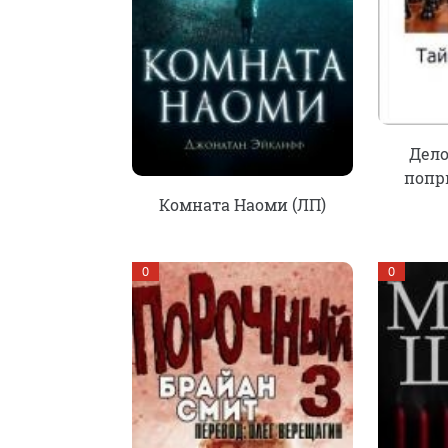
Дело
попр
Комната Наоми (ЛП)
0
0