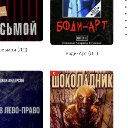
осьмой (ЛП)
Боди-Арт (ЛП)
0