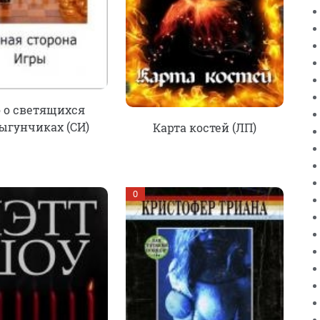
 о светящихся
ыгунчиках (СИ)
Карта костей (ЛП)
0