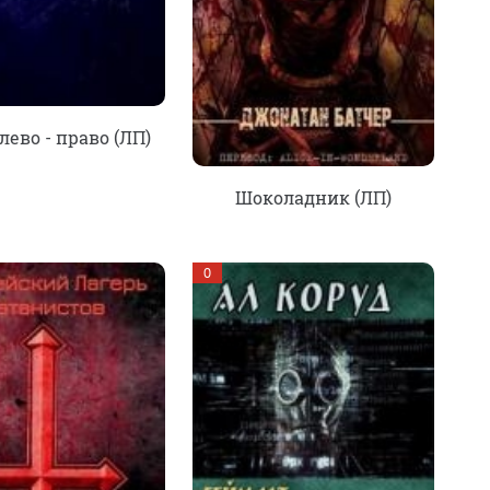
лево - право (ЛП)
Шоколадник (ЛП)
0