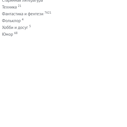
Старинная литература
21
Техника
7621
Фантастика и фентези
4
Фольклор
5
Хобби и досуг
68
Юмор