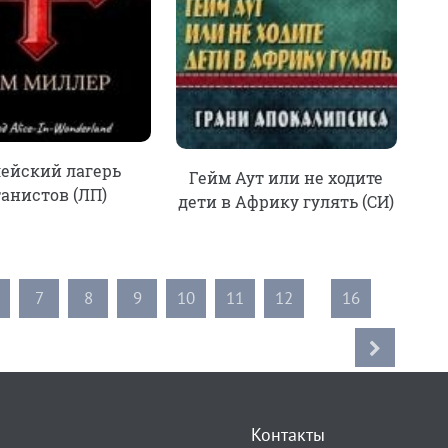
ейский лагерь
Гейм Аут или не ходите
танистов (ЛП)
дети в Африку гулять (СИ)
7
8
9
10
11
12
...
16
Контакты