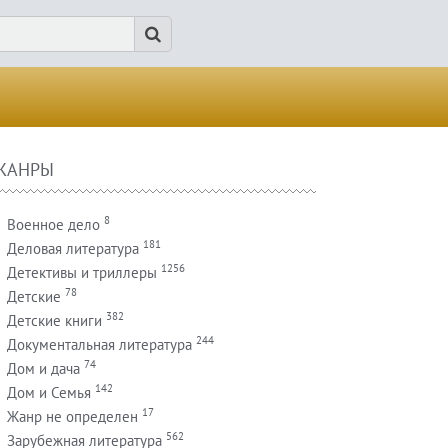
ЖАНРЫ
8
Военное дело
181
Деловая литература
1256
Детективы и триллеры
78
Детские
382
Детские книги
244
Документальная литература
74
Дом и дача
142
Дом и Семья
17
Жанр не определен
562
Зарубежная литература