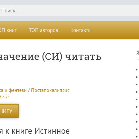
ОП книг
ТОП авторов
Контакты
ачение (СИ) читать
ка и фентези
/
Постапокалипсис
k147"
КНИГУ
я к книге Истинное