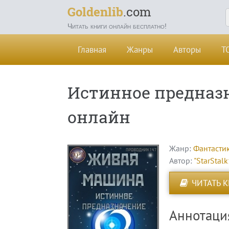
Goldenlib
.com
Читать книги онлайн бесплатно!
Главная
Жанры
Авторы
Т
Истинное предназн
онлайн
Жанр:
Фантасти
Автор:
"StarStal
ЧИТАТЬ 
Аннотаци