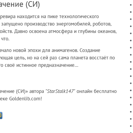
ачение (СИ)
ревира находится на пике технологического
 запущено производство энергомобилей, роботов,
ойств. Давно освоена атмосфера и глубины океанов,
что.
ачало новой эпохи для анимагенов. Создание
щая цель, но на сей раз сама планета восстаёт по
го своё истинное предназначение…
ачение (СИ)» автора
"StarStalk147"
онлайн бесплатно
еке Goldenlib.com!