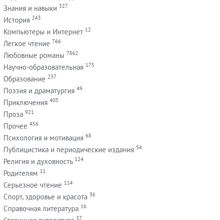
327
Знания и навыки
243
История
12
Компьютеры и Интернет
766
Легкое чтение
7862
Любовные романы
175
Научно-образовательная
237
Образование
49
Поэзия и драматургия
405
Приключения
921
Проза
456
Прочее
68
Психология и мотивация
54
Публицистика и периодические издания
124
Религия и духовность
11
Родителям
114
Серьезное чтение
36
Спорт, здоровье и красота
16
Справочная литература
37