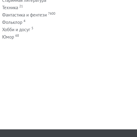
Старинная литература
21
Техника
7600
Фантастика и фентези
4
Фольклор
5
Хобби и досуг
68
Юмор