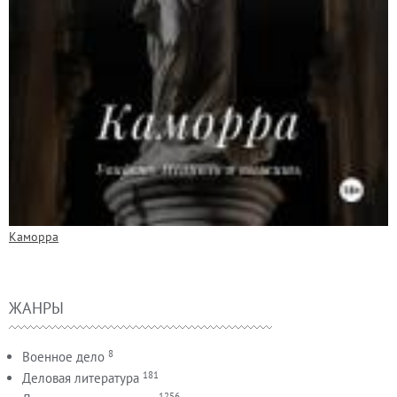
Каморра
ЖАНРЫ
8
Военное дело
181
Деловая литература
1256