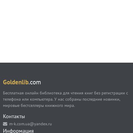
Goldenlib
.com
Бесплатная онлайн библиотека для чтения книг без регистрации с
телефона или компьютера. У нас собраны последние новинки,
мировые бестселлеры книжного мира.
Контакты
m-k.com.ua@yandex.ru
Информация