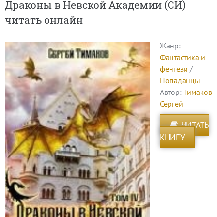
Драконы в Невской Академии (СИ)
читать онлайн
Жанр:
Фантастика и
фентези
/
Попаданцы
Автор:
Тимаков
Сергей
ЧИТАТЬ
КНИГУ