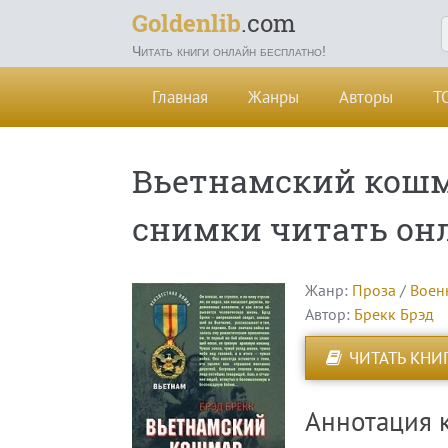
Goldenlib
.com
Читать книги онлайн бесплатно!
Главная
Жанры
Авторы
Т
Вьетнамский кошм
снимки читать он
Жанр:
Проза
/
Воен
Автор:
Брекк Брэд
ЧИТАТЬ КНИ
Аннотация 