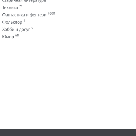
Старинная литература
21
Техника
7600
Фантастика и фентези
4
Фольклор
5
Хобби и досуг
68
Юмор