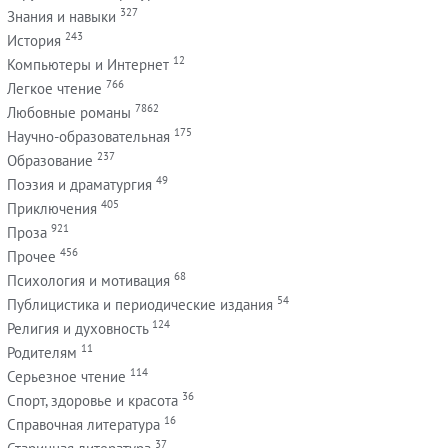
327
Знания и навыки
243
История
12
Компьютеры и Интернет
766
Легкое чтение
7862
Любовные романы
175
Научно-образовательная
237
Образование
49
Поэзия и драматургия
405
Приключения
921
Проза
456
Прочее
68
Психология и мотивация
54
Публицистика и периодические издания
124
Религия и духовность
11
Родителям
114
Серьезное чтение
36
Спорт, здоровье и красота
16
Справочная литература
37