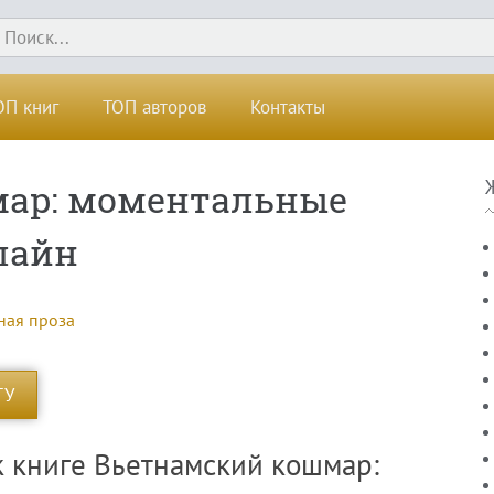
ОП книг
ТОП авторов
Контакты
ар: моментальные
лайн
ная проза
ГУ
к книге Вьетнамский кошмар: