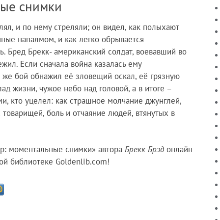
ые снимки
лял, и по нему стреляли; он видел, как полыхают
ные напалмом, и как легко обрывается
ь. Бред Брекк- американский солдат, воевавший во
ежил. Если сначала война казалась ему
 же бой обнажил её зловещий оскал, её грязную
ад жизни, чужое небо над головой, а в итоге –
ми, кто уцелел: как страшное молчание джунглей,
товарищей, боль и отчаяние людей, втянутых в
ар: моментальные снимки» автора
Брекк Брэд
онлайн
ой библиотеке Goldenlib.com!