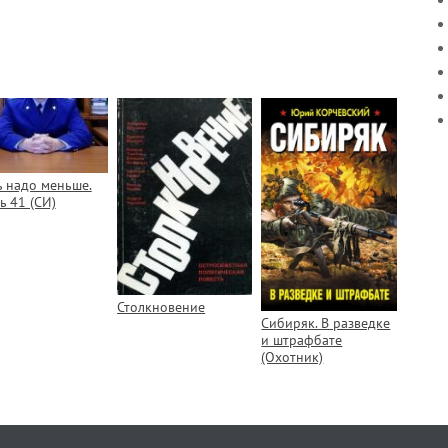
ь надо меньше.
ь 41 (СИ)
Столкновение
Сибиряк. В разведке
и штрафбате
(Охотник)