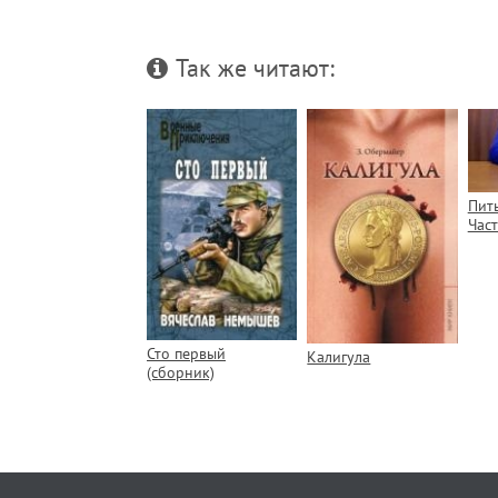
Так же читают:
Пит
Част
Сто первый
Калигула
(сборник)