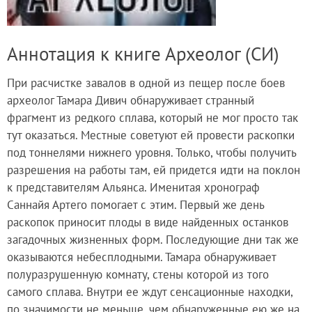
Аннотация к книге Археолог (СИ)
При расчистке завалов в одной из пещер после боев
археолог Тамара Дивич обнаруживает странный
фрагмент из редкого сплава, который не мог просто так
тут оказаться. Местные советуют ей провести раскопки
под тоннелями нижнего уровня. Только, чтобы получить
разрешения на работы там, ей придется идти на поклон
к представителям Альянса. Именитая хронограф
Саннайя Артего помогает с этим. Первый же день
раскопок приносит плоды в виде найденных останков
загадочных жизненных форм. Последующие дни так же
оказываются небесплодными. Тамара обнаруживает
полуразрушенную комнату, стены которой из того
самого сплава. Внутри ее ждут сенсационные находки,
по значимости не меньше, чем обнаруженные ею же на