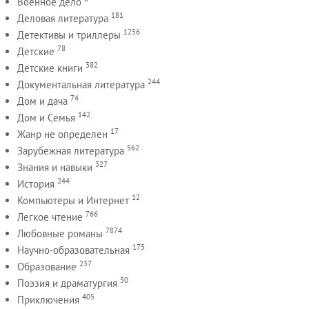
Военное дело
181
Деловая литература
1256
Детективы и триллеры
78
Детские
382
Детские книги
244
Документальная литература
74
Дом и дача
142
Дом и Семья
17
Жанр не определен
562
Зарубежная литература
327
Знания и навыки
244
История
12
Компьютеры и Интернет
766
Легкое чтение
7874
Любовные романы
175
Научно-образовательная
237
Образование
50
Поэзия и драматургия
405
Приключения