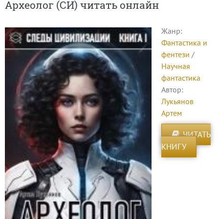
Археолог (СИ) читать онлайн
Жанр:
Фантастика и
фентези
/
Научная
фантастика
Автор:
Лукьянов
Артем
ЧИТАТЬ
КНИГУ