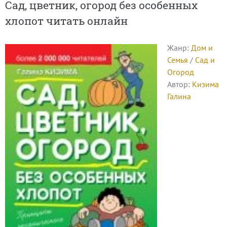
Сад, цветник, огород без особенных
хлопот читать онлайн
Жанр:
Дом и
Семья
/
Сад и
Огород
Автор:
Кизима
Галина