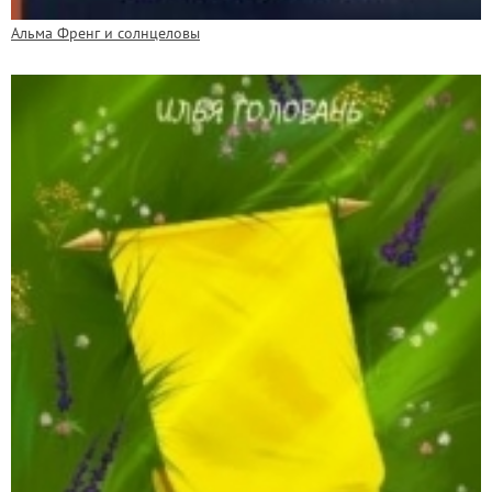
Альма Френг и солнцеловы