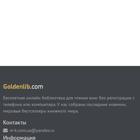
Goldenlib
.com
Бесплатная онлайн библиотека для чтения книг без регистрации с
телефона или компьютера. У нас собраны последние новинки,
мировые бестселлеры книжного мира.
Контакты
m-k.com.ua@yandex.ru
Информация