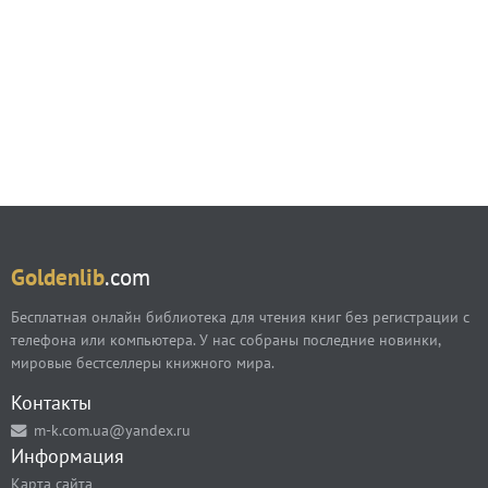
Goldenlib
.com
Бесплатная онлайн библиотека для чтения книг без регистрации с
телефона или компьютера. У нас собраны последние новинки,
мировые бестселлеры книжного мира.
Контакты
m-k.com.ua@yandex.ru
Информация
Карта сайта