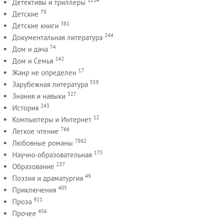
Детективы и триллеры
78
Детские
381
Детские книги
244
Документальная литература
74
Дом и дача
142
Дом и Семья
17
Жанр не определен
559
Зарубежная литература
327
Знания и навыки
243
История
12
Компьютеры и Интернет
766
Легкое чтение
7862
Любовные романы
175
Научно-образовательная
237
Образование
49
Поэзия и драматургия
405
Приключения
921
Проза
456
Прочее