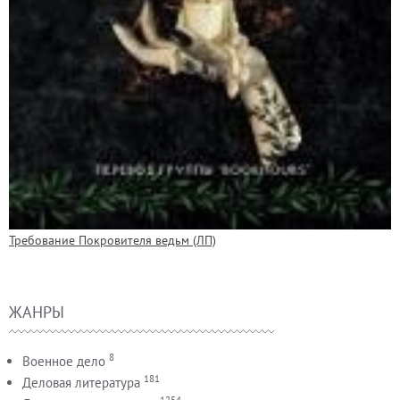
Требование Покровителя ведьм (ЛП)
ЖАНРЫ
8
Военное дело
181
Деловая литература
1254