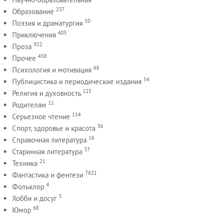
237
Образование
50
Поэзия и драматургия
405
Приключения
922
Проза
458
Прочее
68
Психология и мотивация
54
Публицистика и периодические издания
125
Религия и духовность
11
Родителям
114
Серьезное чтение
36
Спорт, здоровье и красота
16
Справочная литература
37
Старинная литература
21
Техника
7621
Фантастика и фентези
4
Фольклор
5
Хобби и досуг
68
Юмор