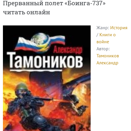
Прерванный полет «Боинга-737»
читать онлайн
Жанр:
История
/
Книги о
войне
Автор:
Тамоников
Александр