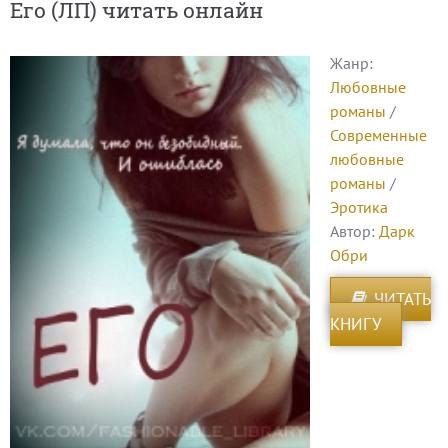
Его (ЛП) читать онлайн
Жанр:
Любовные
романы
/
Современные
любовные
романы
/
Эротика
Автор:
Дарк
Обри
ЧИТАТЬ
КНИГУ