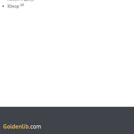
68
Юмор
Goldenlib
.com