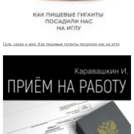
Соль, сахар и жир. Как пищевые гиганты посадили нас на иглу