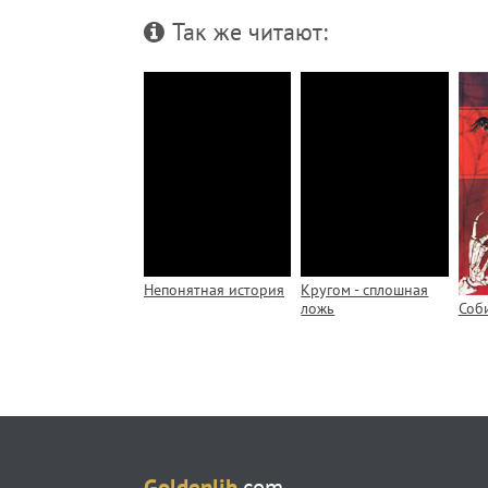
Так же читают:
Непонятная история
Кругом - сплошная
Соб
ложь
Goldenlib
.com