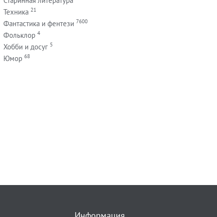
Старинная литература
21
Техника
7600
Фантастика и фентези
4
Фольклор
5
Хобби и досуг
68
Юмор
Информация