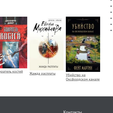
иратель костей
Жажда расплаты
Убийство на
Оксфордском канале
Контакты