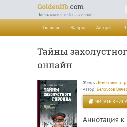
Goldenlib
.com
Читать книги онлайн бесплатно!
Главная
Жанры
Авторы
Т
Тайны захолустног
онлайн
Жанр:
Детективы и т
Автор:
Белоусов Вяче
ЧИТАТЬ КНИГУ
Аннотация к 