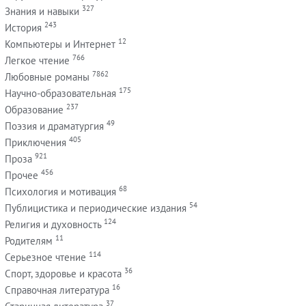
327
Знания и навыки
243
История
12
Компьютеры и Интернет
766
Легкое чтение
7862
Любовные романы
175
Научно-образовательная
237
Образование
49
Поэзия и драматургия
405
Приключения
921
Проза
456
Прочее
68
Психология и мотивация
54
Публицистика и периодические издания
124
Религия и духовность
11
Родителям
114
Серьезное чтение
36
Спорт, здоровье и красота
16
Справочная литература
37