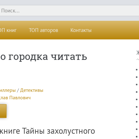
ОП книг
ТОП авторов
Контакты
о городка читать
риллеры
/
Детективы
слав Павлович
книге Тайны захолустного