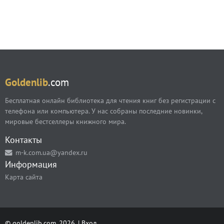
Goldenlib
.com
Бесплатная онлайн библиотека для чтения книг без регистрации с
телефона или компьютера. У нас собраны последние новинки,
мировые бестселлеры книжного мира.
Контакты
m-k.com.ua@yandex.ru
Информация
Карта сайта
© goldenlib.com, 2026. |
Вход