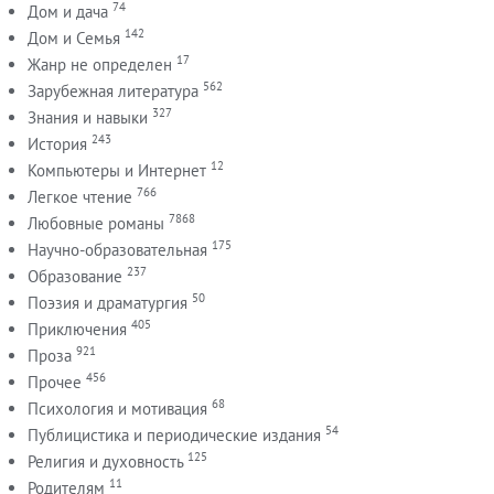
74
Дом и дача
142
Дом и Семья
17
Жанр не определен
562
Зарубежная литература
327
Знания и навыки
243
История
12
Компьютеры и Интернет
766
Легкое чтение
7868
Любовные романы
175
Научно-образовательная
237
Образование
50
Поэзия и драматургия
405
Приключения
921
Проза
456
Прочее
68
Психология и мотивация
54
Публицистика и периодические издания
125
Религия и духовность
11
Родителям