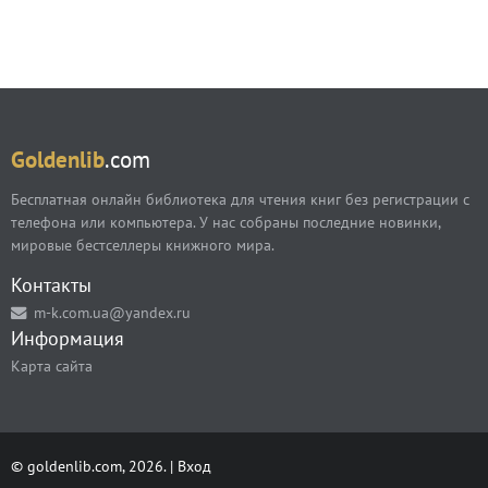
Goldenlib
.com
Бесплатная онлайн библиотека для чтения книг без регистрации с
телефона или компьютера. У нас собраны последние новинки,
мировые бестселлеры книжного мира.
Контакты
m-k.com.ua@yandex.ru
Информация
Карта сайта
© goldenlib.com, 2026. |
Вход