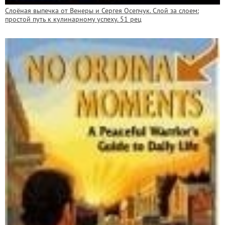
Слоёная выпечка от Венеры и Сергея Осепчук. Слой за слоем:
простой путь к кулинарному успеху. 51 рец