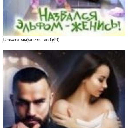
Назвался эльфом - женись! (СИ)