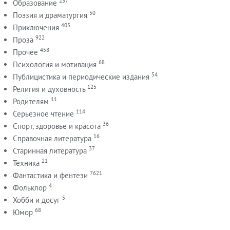
237
Образование
50
Поэзия и драматургия
405
Приключения
922
Проза
458
Прочее
68
Психология и мотивация
54
Публицистика и периодические издания
125
Религия и духовность
11
Родителям
114
Серьезное чтение
36
Спорт, здоровье и красота
16
Справочная литература
37
Старинная литература
21
Техника
7621
Фантастика и фентези
4
Фольклор
5
Хобби и досуг
68
Юмор