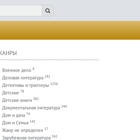
ЖАНРЫ
8
Военное дело
181
Деловая литература
1256
Детективы и триллеры
78
Детские
382
Детские книги
244
Документальная литература
74
Дом и дача
142
Дом и Семья
17
Жанр не определен
562
Зарубежная литература