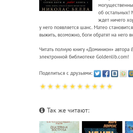
могущественные
об остальных! 
ждет ничего хо
у него появляется шанс. Матео становитс
выжить, возможно, боги обратят на него в
Читать полную книгу «Доминион» автора
электронной библиотеке Goldenlib.com!
Поделиться с друзьями:
Так же читают: