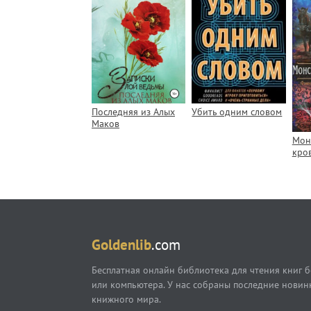
Последняя из Алых
Убить одним словом
Маков
Мон
кро
Goldenlib
.com
Бесплатная онлайн библиотека для чтения книг б
или компьютера. У нас собраны последние новин
книжного мира.