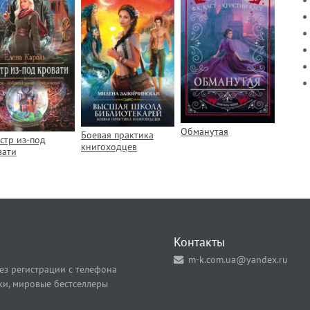
Обманутая
Боевая практика
стр из-под
книгоходцев
вати
Контакты
m-k.com.ua@yandex.ru
ез регистрации с телефона
ки, мировые бестселлеры