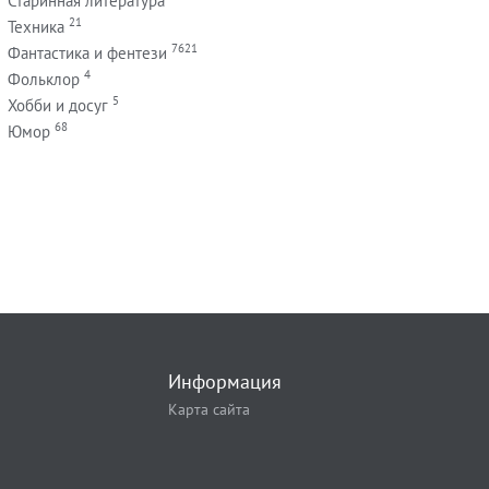
Старинная литература
21
Техника
7621
Фантастика и фентези
4
Фольклор
5
Хобби и досуг
68
Юмор
Информация
Карта сайта