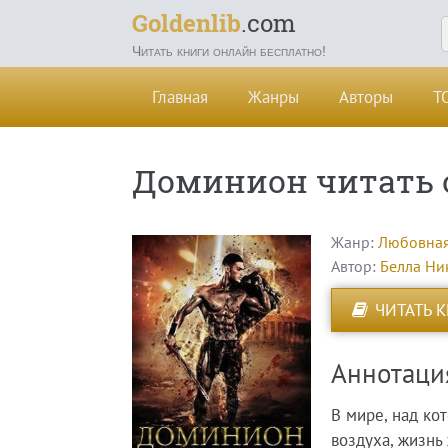
Goldenlib
.com
Читать книги онлайн бесплатно!
Главная
Жанры
Авторы
Т
Доминион читать 
Жанр:
Любовная
Автор:
Белла Ни
ЧИТАТЬ 
Аннотаци
В мире, над ко
воздуха, жизнь