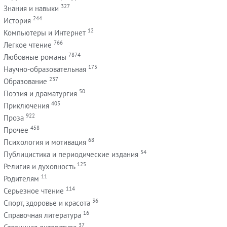
327
Знания и навыки
244
История
12
Компьютеры и Интернет
766
Легкое чтение
7874
Любовные романы
175
Научно-образовательная
237
Образование
50
Поэзия и драматургия
405
Приключения
922
Проза
458
Прочее
68
Психология и мотивация
54
Публицистика и периодические издания
125
Религия и духовность
11
Родителям
114
Серьезное чтение
36
Спорт, здоровье и красота
16
Справочная литература
37