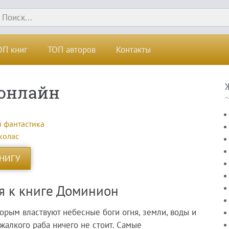
ОП книг
ТОП авторов
Контакты
онлайн
 фантастика
колас
КНИГУ
я к книге Доминион
торым властвуют небесные боги огня, земли, воды и
 жалкого раба ничего не стоит. Самые