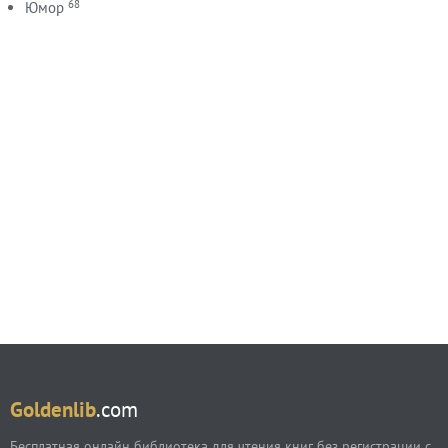
68
Юмор
Goldenlib
.com
Бесплатная онлайн библиотека для чтения книг без регистрации с