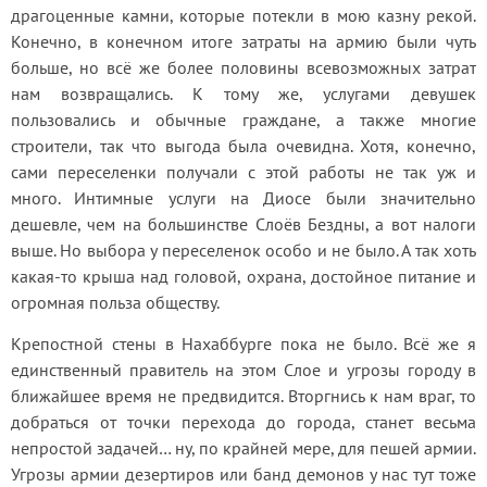
драгоценные камни, которые потекли в мою казну рекой. 
Конечно, в конечном итоге затраты на армию были чуть 
больше, но всё же более половины всевозможных затрат 
нам возвращались. К тому же, услугами девушек 
пользовались и обычные граждане, а также многие 
строители, так что выгода была очевидна. Хотя, конечно, 
сами переселенки получали с этой работы не так уж и 
много. Интимные услуги на Диосе были значительно 
дешевле, чем на большинстве Слоёв Бездны, а вот налоги 
выше. Но выбора у переселенок особо и не было. А так хоть 
какая-то крыша над головой, охрана, достойное питание и 
огромная польза обществу.
Крепостной стены в Нахаббурге пока не было. Всё же я 
единственный правитель на этом Слое и угрозы городу в 
ближайшее время не предвидится. Вторгнись к нам враг, то 
добраться от точки перехода до города, станет весьма 
непростой задачей… ну, по крайней мере, для пешей армии. 
Угрозы армии дезертиров или банд демонов у нас тут тоже 