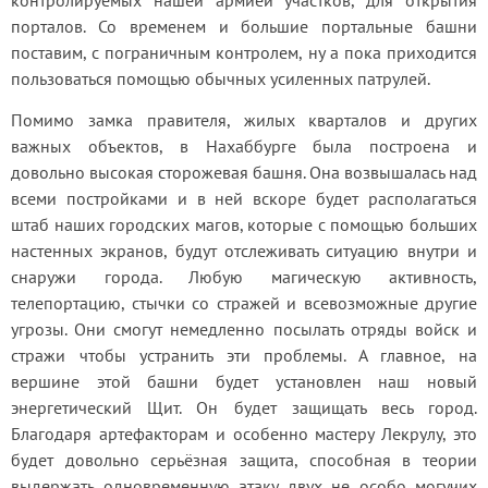
контролируемых нашей армией участков, для открытия 
порталов. Со временем и большие портальные башни 
поставим, с пограничным контролем, ну а пока приходится 
пользоваться помощью обычных усиленных патрулей.
Помимо замка правителя, жилых кварталов и других 
важных объектов, в Нахаббурге была построена и 
довольно высокая сторожевая башня. Она возвышалась над 
всеми постройками и в ней вскоре будет располагаться 
штаб наших городских магов, которые с помощью больших 
настенных экранов, будут отслеживать ситуацию внутри и 
снаружи города. Любую магическую активность, 
телепортацию, стычки со стражей и всевозможные другие 
угрозы. Они смогут немедленно посылать отряды войск и 
стражи чтобы устранить эти проблемы. А главное, на 
вершине этой башни будет установлен наш новый 
энергетический Щит. Он будет защищать весь город. 
Благодаря артефакторам и особенно мастеру Лекрулу, это 
будет довольно серьёзная защита, способная в теории 
выдержать одновременную атаку двух не особо могучих 