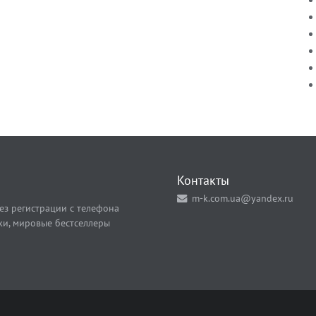
Контакты
m-k.com.ua@yandex.ru
ез регистрации с телефона
ки, мировые бестселлеры