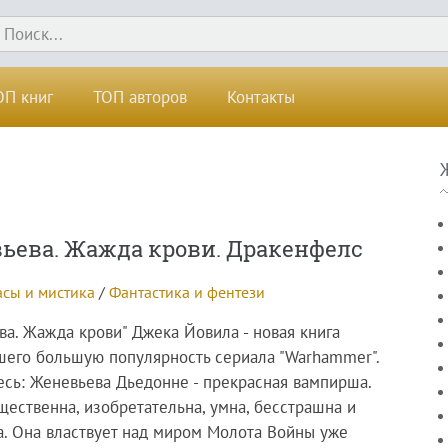
ОП книг
ТОП авторов
Контакты
ьева. Жажда крови. Дракенфелс
сы и мистика
/
Фантастика и фентези
ва. Жажда крови" Джека Йовила - новая книга
шего большую популярность сериала "Warhammer".
есь: Женевьева Дьедонне - прекрасная вампирша.
щественна, изобретательна, умна, бесстрашна и
а. Она властвует над миром Молота Войны уже