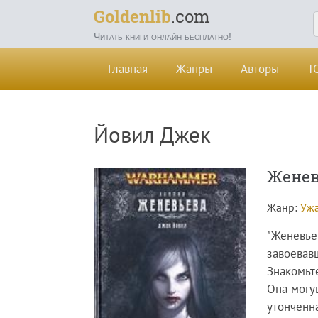
Goldenlib
.com
Читать книги онлайн бесплатно!
Главная
Жанры
Авторы
Т
Йовил Джек
Женев
Жанр:
Ужа
"Женевье
завоевав
Знакомьт
Она могу
утонченн