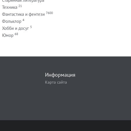
Старинная литература
21
Техника
7600
Фантастика и фентези
4
Фольклор
5
Хобби и досуг
68
Юмор
Информация
Карта сайта