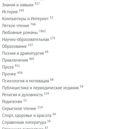
327
Знания и навыки
243
История
12
Компьютеры и Интернет
766
Легкое чтение
7862
Любовные романы
175
Научно-образовательная
237
Образование
49
Поэзия и драматургия
405
Приключения
921
Проза
456
Прочее
68
Психология и мотивация
54
Публицистика и периодические издания
124
Религия и духовность
11
Родителям
114
Серьезное чтение
36
Спорт, здоровье и красота
16
Справочная литература
37