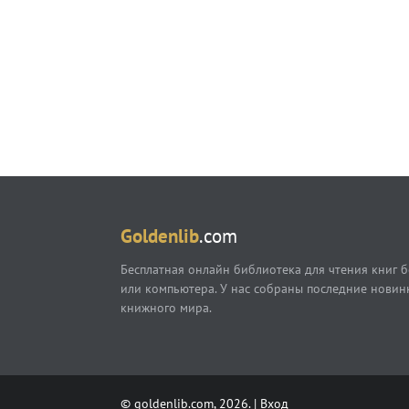
Goldenlib
.com
Бесплатная онлайн библиотека для чтения книг б
или компьютера. У нас собраны последние новин
книжного мира.
© goldenlib.com, 2026. |
Вход