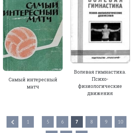
Волевая гимнастика.
Психо-
Самый интересный
физиологические
матч
движения
1
...
5
6
7
8
9
10