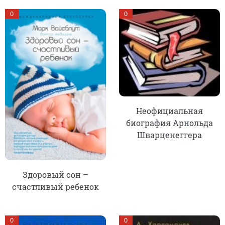
0
0
Неофициальная
биография Арнольда
Шварценеггера
Здоровый сон –
счастливый ребенок
0
0