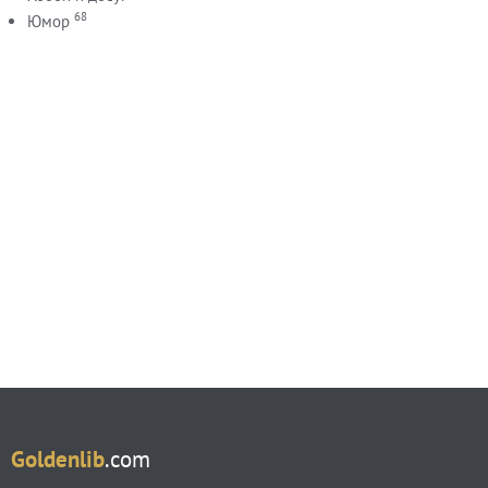
68
Юмор
Goldenlib
.com