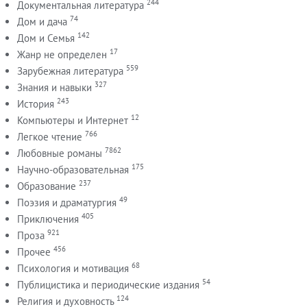
244
Документальная литература
74
Дом и дача
142
Дом и Семья
17
Жанр не определен
559
Зарубежная литература
327
Знания и навыки
243
История
12
Компьютеры и Интернет
766
Легкое чтение
7862
Любовные романы
175
Научно-образовательная
237
Образование
49
Поэзия и драматургия
405
Приключения
921
Проза
456
Прочее
68
Психология и мотивация
54
Публицистика и периодические издания
124
Религия и духовность