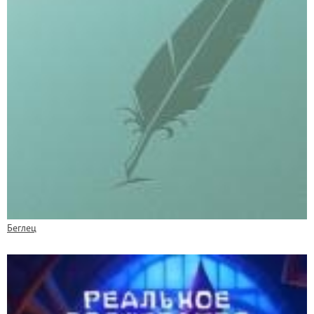
Беглец