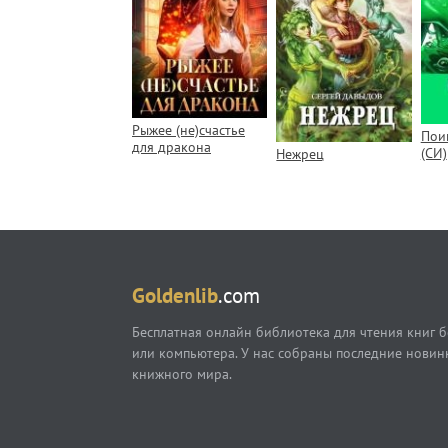
Рыжее (не)счастье
Пои
для дракона
(СИ)
Нежрец
Goldenlib
.com
Бесплатная онлайн библиотека для чтения книг б
или компьютера. У нас собраны последние новин
книжного мира.