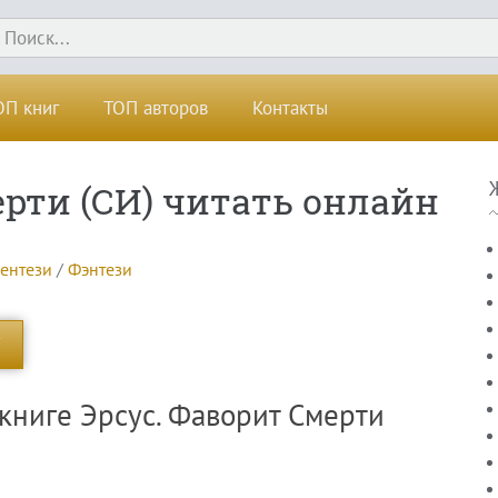
ОП книг
ТОП авторов
Контакты
ерти (СИ) читать онлайн
фентези
/
Фэнтези
книге Эрсус. Фаворит Смерти