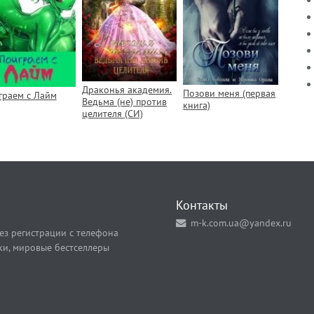
Драконья академия.
Позови меня (первая
граем с Лайм
Ведьма (не) против
книга)
целителя (СИ)
Контакты
m-k.com.ua@yandex.ru
ез регистрации с телефона
ки, мировые бестселлеры