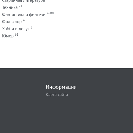
Старинная литература
21
Техника
7600
Фантастика и фентези
4
Фольклор
5
Хобби и досуг
68
Юмор
Информация
Карта сайта