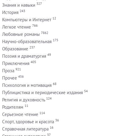
327
Знания и навыки
243
История
12
Компьютеры и Интернет
766
Легкое чтение
7862
Любовные романы
175
Научно-образовательная
237
Образование
49
Поэзия и драматургия
405
Приключения
921
Проза
456
Прочее
68
Психология и мотивация
54
Публицистика и периодические издания
124
Религия и духовность
11
Родителям
114
Серьезное чтение
36
Спорт, здоровье и красота
16
Справочная литература
37