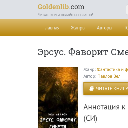
Goldenlib
.com
Читать книги онлайн бесплатно!
Главная
Жанры
Авторы
Т
Эрсус. Фаворит См
Жанр:
Фантастика и 
Автор:
Павлов Вел
ЧИТАТЬ КНИГУ
Аннотация к 
(СИ)