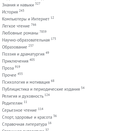
327
Знания и навыки
243
История
12
Компьютеры и Интернет
766
Легкое чтение
7859
Любовные романы
175
Научно-образовательная
237
Образование
49
Поэзия и драматургия
405
Приключения
919
Проза
455
Прочее
68
Психология и мотивация
54
Публицистика и периодические издания
124
Религия и духовность
11
Родителям
114
Серьезное чтение
36
Спорт, здоровье и красота
16
Справочная литература
37