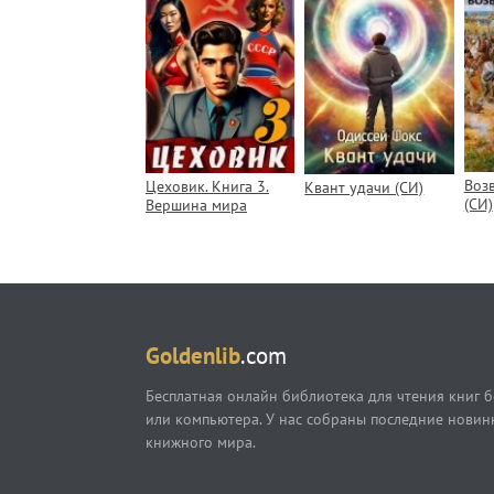
Воз
Цеховик. Книга 3.
Квант удачи (СИ)
(СИ)
Вершина мира
Goldenlib
.com
Бесплатная онлайн библиотека для чтения книг б
или компьютера. У нас собраны последние новин
книжного мира.