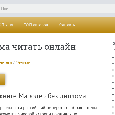
ОП книг
ТОП авторов
Контакты
ма читать онлайн
фентези
/
Фэнтези
 книге Мародер без диплома
 реальности российский император выбрал в жены
локомотив мировой истории покатился по