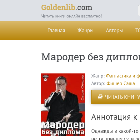
Goldenlib
.com
Читать книги онлайн бесплатно!
Главная
Жанры
Авторы
Т
Мародер без дипло
Жанр:
Фантастика и 
Автор:
Фишер Саша
ЧИТАТЬ КНИГУ
Аннотация к
Однажды в какой-то
не ту принцессу, и 