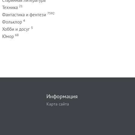
Старинная литература
21
Техника
7592
Фантастика и фентези
4
Фольклор
5
Хобби и досуг
68
Юмор
Информация
Карта сайта