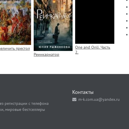
One and Onli. Часть
величить престол
2.
Реинкарнатор
Контакты
m-k.com.ua@yandex.ru
ез регистрации с телефона
ки, мировые бестселлеры