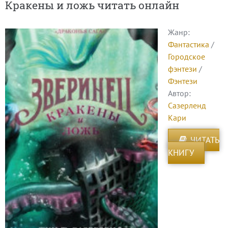
Кракены и ложь читать онлайн
Жанр:
Фантастика
/
Городское
фэнтези
/
Фэнтези
Автор:
Сазерленд
Кари
ЧИТАТЬ
КНИГУ