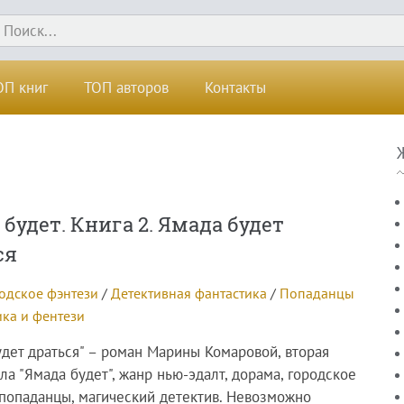
ОП книг
ТОП авторов
Контакты
будет. Книга 2. Ямада будет
ся
одское фэнтези
/
Детективная фантастика
/
Попаданцы
ика и фентези
удет драться" – роман Марины Комаровой, вторая
ла "Ямада будет", жанр нью-эдалт, дорама, городское
 попаданцы, магический детектив. Невозможно