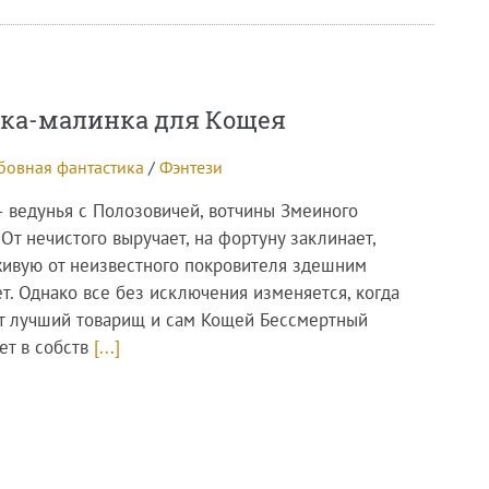
ка-малинка для Кощея
овная фантастика
/
Фэнтези
– ведунья с Полозовичей, вотчины Змеиного
 От нечистого выручает, на фортуну заклинает,
живую от неизвестного покровителя здешним
т. Однако все без исключения изменяется, когда
т лучший товарищ и сам Кощей Бессмертный
ет в собств
[...]