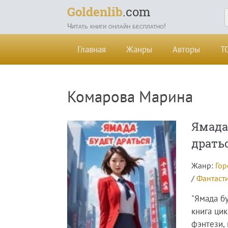
Goldenlib
.com
Читать книги онлайн бесплатно!
Главная
Жанры
Авторы
Т
Комарова Марина
Ямада 
драть
Жанр:
Гор
/
Фантаст
"Ямада б
книга цик
фэнтези,