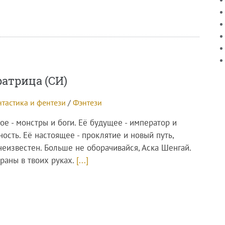
атрица (СИ)
тастика и фентези
/
Фэнтези
е - монстры и боги. Её будущее - император и
ость. Её настоящее - проклятие и новый путь,
неизвестен. Больше не оборачивайся, Аска Шенгай.
раны в твоих руках.
[...]