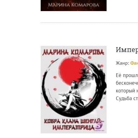
Импер
Жанр:
Фан
Её прошло
бесконечн
который 
Судьба ст