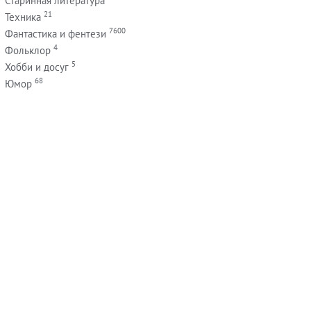
Старинная литература
21
Техника
7600
Фантастика и фентези
4
Фольклор
5
Хобби и досуг
68
Юмор