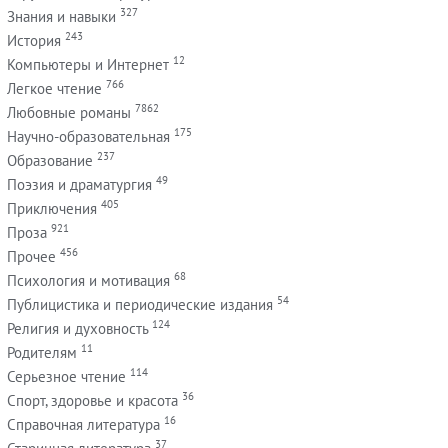
327
Знания и навыки
243
История
12
Компьютеры и Интернет
766
Легкое чтение
7862
Любовные романы
175
Научно-образовательная
237
Образование
49
Поэзия и драматургия
405
Приключения
921
Проза
456
Прочее
68
Психология и мотивация
54
Публицистика и периодические издания
124
Религия и духовность
11
Родителям
114
Серьезное чтение
36
Спорт, здоровье и красота
16
Справочная литература
37