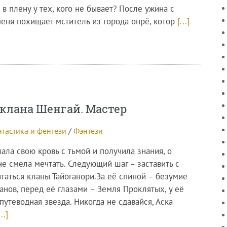
 в плену у тех, кого не бывает? После ужина с
меня похищает мститель из города онрё, котор
[...]
 клана Шенгай. Мастер
тастика и фентези
/
Фэнтези
ала свою кровь с тьмой и получила знания, о
не смела мечтать. Следующий шаг – заставить с
итаться кланы Тайоганори.За её спиной – безумие
анов, перед её глазами – Земля Проклятых, у её
путеводная звезда. Никогда не сдавайся, Аска
...]