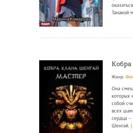
оказаться
Танакой 
Кобра
Жанр:
Фан
Она смеш
которых 
собой сч
всех шам
сердца – 
Шенгай.
[