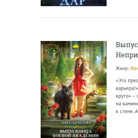
Выпус
Непри
Жанр:
Фан
«Это пре
карьера!»
круто» – 
на камин
к стене. 