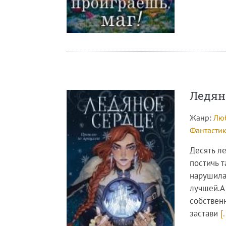
Ледян
Жанр:
Лю
Фантастик
Десять ле
постичь 
нарушила 
лучшей.А
собственн
застави
[.