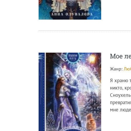
Мое л
Жанр:
Лю
Я храню т
никто, к
Сноухель
превратил
мне люде