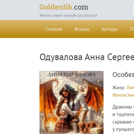
Goldenlib
.com
Читать книги онлайн бесплатно!
Главная
Жанры
Авторы
Т
Одувалова Анна Серге
Особе
Жанр:
Лю
Фантастик
Драконы 
и тщател
скрываю 
у лучшег