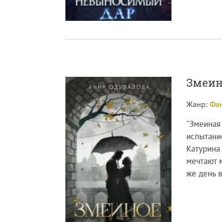
Змеин
Жанр:
Фан
"Змеиная
испытани
Катурина
мечтают м
же день в