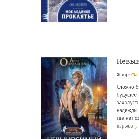
Невын
Жанр:
Фан
Сложно б
будущее т
захолуст
надежды 
где нет 
взрыва
[..