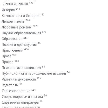
327
Знания и навыки
245
История
12
Компьютеры и Интернет
766
Легкое чтение
7878
Любовные романы
176
Научно-образовательная
237
Образование
50
Поэзия и драматургия
406
Приключения
922
Проза
458
Прочее
68
Психология и мотивация
54
Публицистика и периодические издания
125
Религия и духовность
11
Родителям
114
Серьезное чтение
36
Спорт, здоровье и красота
16
Справочная литература
37