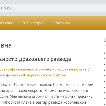
ОП книг
ТОП авторов
Контакты
евна
нности драконьего развода
бовно-фантастические романы
/
Любовные романы
/
а и фентези
/
Юмористическое фэнтези
богаты! Драконы влиятельны. Драконы правят миром
ьно хранят свои секреты. Я тоже не исключение и
один. Мне выпала огромная честь – пройти практику
о магюриста клана в разгар развода королевской