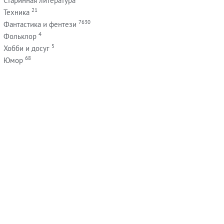
Старинная литература
21
Техника
7630
Фантастика и фентези
4
Фольклор
5
Хобби и досуг
68
Юмор