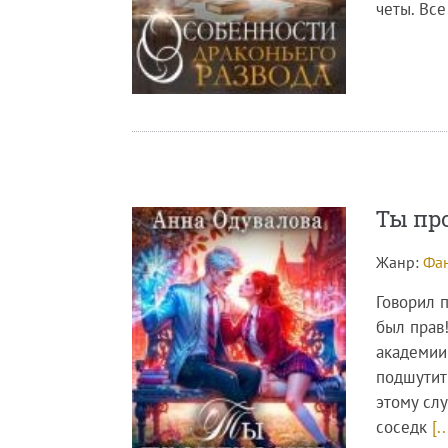
четы. Вс
Ты пр
Жанр:
Фан
Говорил 
был прав!
академии
подшутит
этому сл
соседк
[..