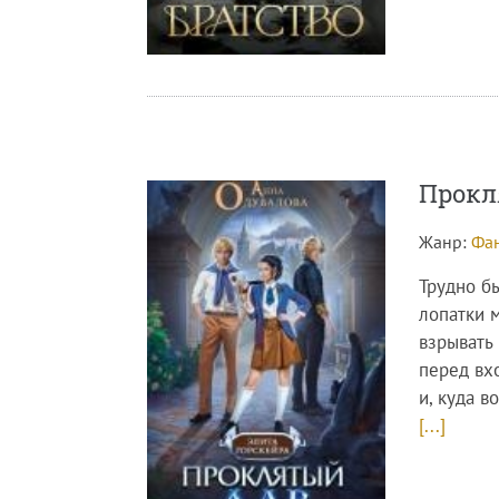
Прокл
Жанр:
Фан
Трудно б
лопатки 
взрывать 
перед вх
и, куда в
[...]