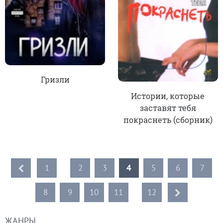
Гризли
Истории, которые
заставят тебя
покраснеть (сборник)
1
...
2
3
4
5
6
7
8
9
10
11
...
12
ЖАНРЫ